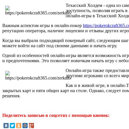
Техасский Холдем - одна из са
доступность, позволяя играть в
онлайн-игры в Техасский Холд
Важным аспектом игры в онлайн-покер
https://pokerokcraft365.
репутацию оператора, наличие лицензии и отзывы других игрок
Когда вы выбрали подходящий покерный сайт, следующим шагом
можете войти на сайт под своими данными и начать игру.
Одной из особенностей онлайн-игры является возможность игр
и предпочтениями. Это позволяет новичкам начать игру с неб
Онлайн-игра также предоставля
другими игроками со всего мир
Как и в живой игре, в онлайн-
закрытых карт и пяти общих карт на столе. Однако, следует п
решения.
Поделитесь записью в соцсетях с помощью кнопок: