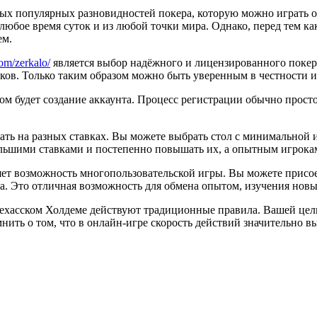
мых популярных разновидностей покера, которую можно играть о
 любое время суток и из любой точки мира. Однако, перед тем к
ем.
com/zerkalo/
является выбор надёжного и лицензированного покерн
ов. Только таким образом можно быть уверенным в честности иг
 будет создание аккаунта. Процесс регистрации обычно простой
ать на разных ставках. Вы можете выбрать стол с минимальной 
ольшими ставками и постепенно повышать их, а опытным игрокам
ет возможность многопользовательской игры. Вы можете присое
а. Это отличная возможность для обмена опытом, изучения новы
Техасском Холдеме действуют традиционные правила. Вашей цел
омнить о том, что в онлайн-игре скорость действий значительно