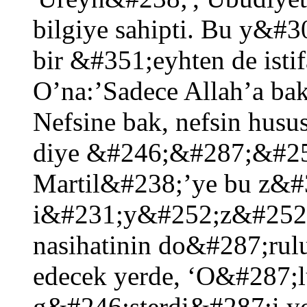
bilgiye sahipti. Bu y&#30
bir &#351;eyhten de isti
O’na:’Sadece Allah’a ba
Nefsine bak, nefsin husu
diye &#246;&#287;&#252
Martil&#238;’ye bu z&#3
i&#231;y&#252;z&#252;n
nasihatinin do&#287;ru
edecek yerde, ‘O&#287;l
g&#246;sterdi&#287;i yo