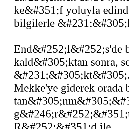
ke&#351;f yoluyla edin
bilgilerle &#231;&#30
End&#252;l&#252;s'de b
kald&#305;ktan sonra, s
&#231;&#305;kt&#305;.
Mekke'ye giderek orada 
tan&#305;nm&#305;&#35
g&#246;r&#252;&#351;t
R&#252;&#351;d ile