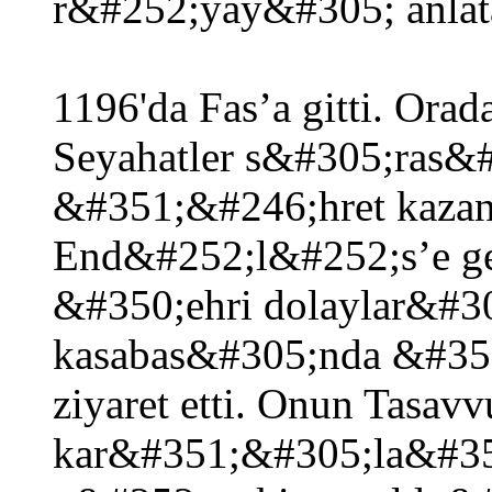
r&#252;yay&#305; anlat
1196'da Fas’a gitti. Or
Seyahatler s&#305;ras
&#351;&#246;hret kazan
End&#252;l&#252;s’e ge
&#350;ehri dolaylar&#3
kasabas&#305;nda &#350
ziyaret etti. Onun Tasavv
kar&#351;&#305;la&#3