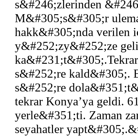
s&#246;zlerinden &#24
M&#305;s&#305;r ulema
hakk&#305;nda verilen 
y&#252;zy&#252;ze gelin
ka&#231;t&#305;.Tekrar 
s&#252;re kald&#305;. 
s&#252;re dola&#351;t&
tekrar Konya’ya geldi. 
yerle&#351;ti. Zaman za
seyahatler yapt&#305;.&