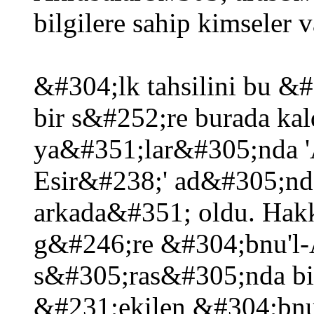
bilgilere sahip kimseler
&#304;lk tahsilini bu &
bir s&#252;re burada k
ya&#351;lar&#305;nda 
Esir&#238;' ad&#305;nda
arkada&#351; oldu. Hak
g&#246;re &#304;bnu'l-A
s&#305;ras&#305;nda bir
&#231;ekilen &#304;bnu'