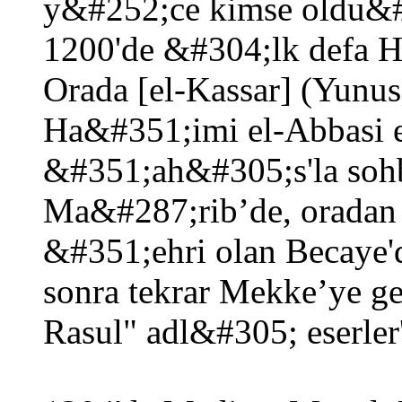
y&#252;ce kimse oldu&#
1200'de &#304;lk defa H
Orada [el-Kassar] (Yunus
Ha&#351;imi el-Abbasi el
&#351;ah&#305;s'la sohbe
Ma&#287;rib’de, oradan
&#351;ehri olan Becaye'
sonra tekrar Mekke’ye ge
Rasul" adl&#305; eserler