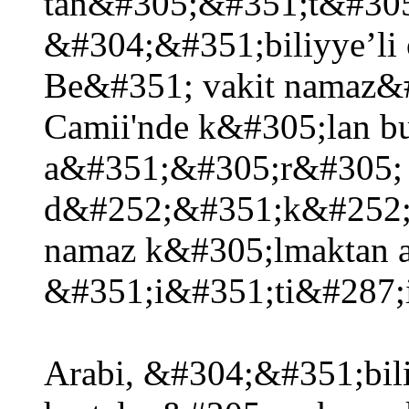
tan&#305;&#351;t&#305
&#304;&#351;biliyye’li 
Be&#351; vakit namaz&
Camii'nde k&#305;lan bu
a&#351;&#305;r&#305;
d&#252;&#351;k&#252;
namaz k&#305;lmaktan 
&#351;i&#351;ti&#287;i
Arabi, &#304;&#351;bil