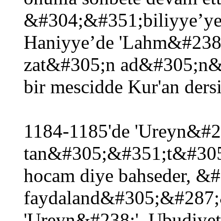
&#304;&#351;biliyye’y
Haniyye’de 'Lahm&#238;'
zat&#305;n ad&#305;n&
bir mescidde Kur'an ders
1184-1185'de 'Ureyn&#23
tan&#305;&#351;t&#305;
hocam diye bahseder, &
faydaland&#305;&#287;
'Ureyn&#238;', Ubudiyet 