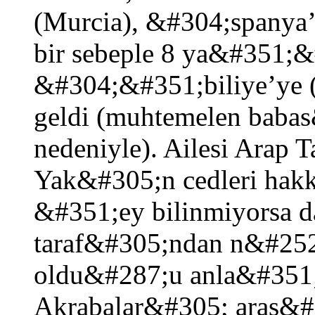
(Murcia), &#304;spanya
bir sebeple 8 ya&#351;&#
&#304;&#351;biliye’ye 
geldi (muhtemelen baba
nedeniyle). Ailesi Arap 
Yak&#305;n cedleri hakk
&#351;ey bilinmiyorsa d
taraf&#305;ndan n&#252;f
oldu&#287;u anla&#351
Akrabalar&#305; aras&#