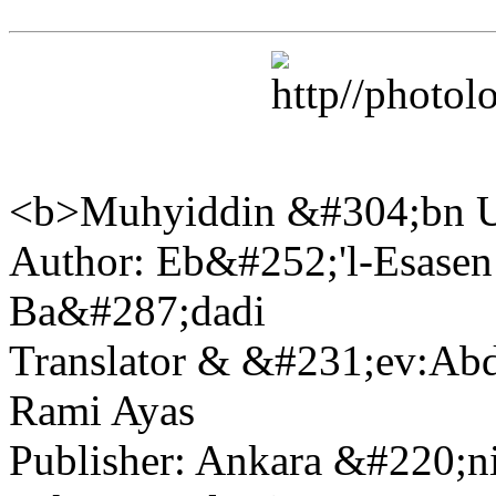
<b>Muhyiddin &#304;bn Ul
Author: Eb&#252;'l-Esasen 
Ba&#287;dadi
Translator & &#231;ev:Ab
Rami Ayas
Publisher: Ankara &#220;ni