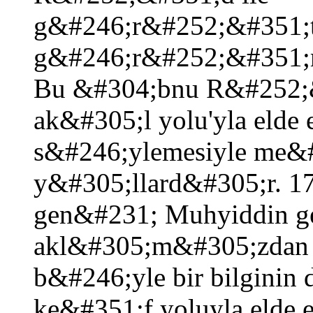
g&#246;r&#252;&#351;
g&#246;r&#252;&#351;me
Bu &#304;bnu R&#252;&
ak&#305;l yolu'yla elde 
s&#246;ylemesiyle me&
y&#305;llard&#305;r. 
gen&#231; Muhyiddin ge
akl&#305;m&#305;zdan 
b&#246;yle bir bilginin
ke&#351;f yoluyla elde 