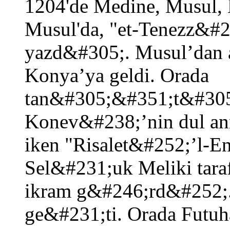
1204'de Medine, Musul,
Musul'da, "et-Tenezz&#2
yazd&#305;. Musul’dan 
Konya’ya geldi. Orada
tan&#305;&#351;t&#305
Konev&#238;’nin dul ann
iken "Risalet&#252;’l-E
Sel&#231;uk Meliki tar
ikram g&#246;rd&#252;
ge&#231;ti. Orada Futu