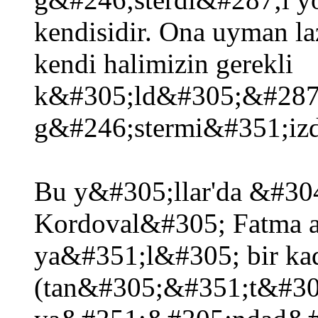
kendisidir. Ona uyman l
kendi halimizin gerekli
k&#305;ld&#305;&#287;
g&#246;stermi&#351;izdi
Bu y&#305;llar'da &#30
Kordoval&#305; Fatma 
ya&#351;l&#305; bir k
(tan&#305;&#351;t&#30