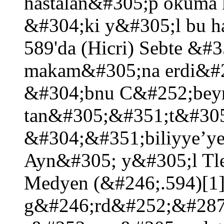
hastalan&#305;p okuma ka
&#304;ki y&#305;l bu h
589'da (Hicri) Sebte &#3
makam&#305;na erdi&#2
&#304;bnu C&#252;beyr
tan&#305;&#351;t&#305;
&#304;&#351;biliyye’y
Ayn&#305; y&#305;l Tle
Medyen (&#246;.594)[1
g&#246;rd&#252;&#287