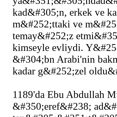
ya&#351;&#305;ndad&#30
kad&#305;n, erkek ve k
m&#252;ttaki ve m&#252
temay&#252;z etmi&#351;
kimseyle evliydi. Y&#
&#304;bn Arabi'nin bak
kadar g&#252;zel oldu&
1189'da Ebu Abdullah 
&#350;eref&#238; ad&#3