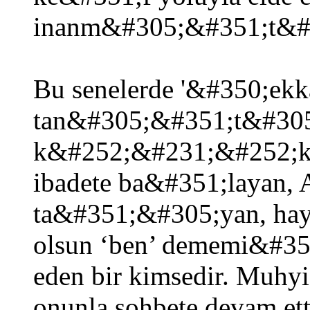
inanm&#305;&#351;t&#
Bu senelerde '&#350;ekka
tan&#305;&#351;t&#305;
k&#252;&#231;&#252;k y
ibadete ba&#351;layan, 
ta&#351;&#305;yan, hay
olsun ‘ben’ dememi&#351
eden bir kimsedir. Muhy
onunla sohbete devam ett