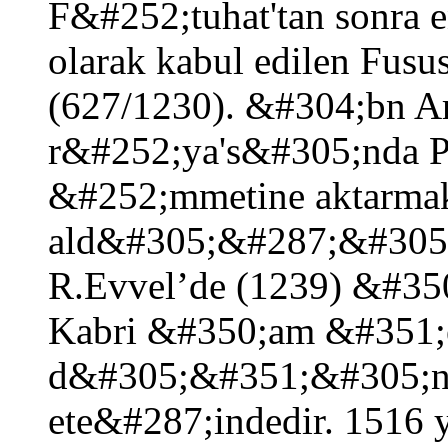
F&#252;tuhat'tan sonra 
olarak kabul edilen Fusu
(627/1230). &#304;bn Ar
r&#252;ya's&#305;nda 
&#252;mmetine aktarma
ald&#305;&#287;&#305;n
R.Evvel’de (1239) &#35
Kabri &#350;am &#351;
d&#305;&#351;&#305;n
ete&#287;indedir. 1516