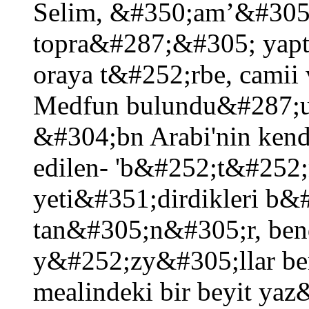
Selim, &#350;am’&#305
topra&#287;&#305; ya
oraya t&#252;rbe, camii 
Medfun bulundu&#287;u 
&#304;bn Arabi'nin kend
edilen- 'b&#252;t&#252
yeti&#351;dirdikleri b&
tan&#305;n&#305;r, ben
y&#252;zy&#305;llar be
mealindeki bir beyit ya