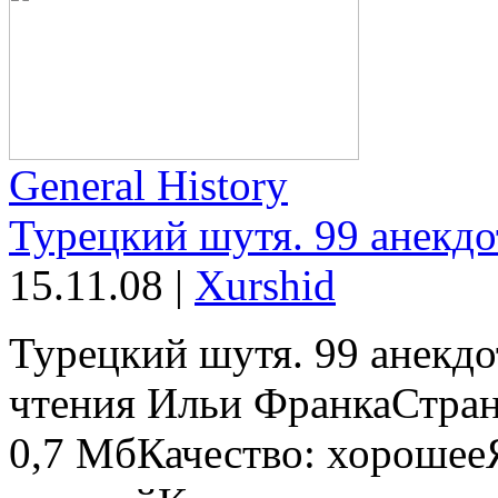
General History
Турецкий шутя. 99 анекдо
15.11.08
|
Xurshid
Турецкий шутя. 99 анекд
чтения Ильи ФранкаСтран
0,7 MбКачество: хорошее