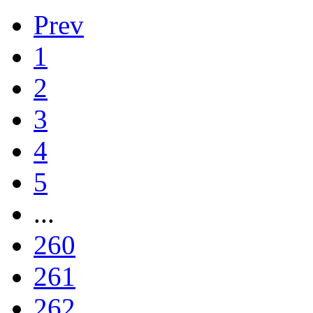
Prev
1
2
3
4
5
...
260
261
262