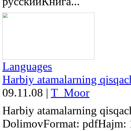
русскийКнига...
Languages
Harbiy atamalarning qisqach
09.11.08
|
T_Moor
Harbiy atamalarning qisqach
DolimovFormat: pdfHajm: