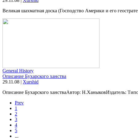
29.11.08
|
Xurshid
Великая шахматная доска (Господство Америки и его геострате
General History
Описание Бухарского ханства
29.11.08
|
Xurshid
Описание Бухарского ханстваАвтор: Н.ХаныковИздатель: Типог
Prev
1
2
3
4
5
...