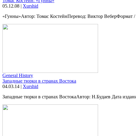
Томас Костейн: «Гунны»
05.12.08
|
Xurshid
«Гунны»Автор: Томас КостейнПеревод: Виктор ВеберФормат / к
General History
Западные тюрки в странах Востока
04.03.14
|
Xurshid
Западные тюрки в странах ВостокаАвтор: Н.Будаев Дата издания