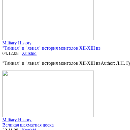
Military History
"Тайная" и "явная" история монголов ХII-ХIII вв
04.12.08
|
Xurshid
"Тайная" и "явная" история монголов ХII-ХIII ввAuthor: Л.Н. Гу
Military History
Великая шахматная доска