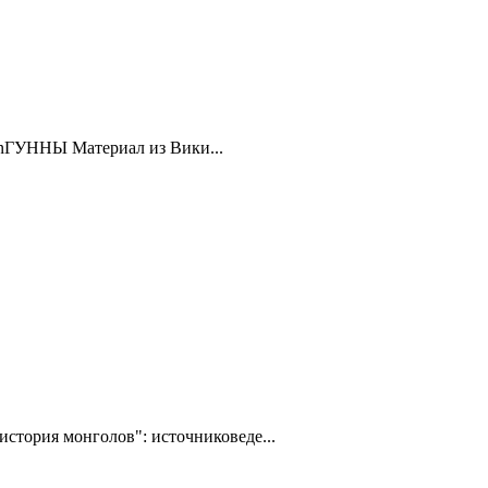
sianГУННЫ Материал из Вики...
стория монголов": источниковеде...