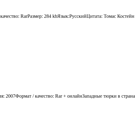
ачество: RarРазмер: 284 kbЯзык:РусскийЦитата: Томас Костейн
: 2007Формат / качество: Rar + онлайнЗападные тюрки в странах