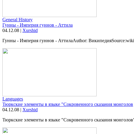
General History
Гунны - Империя гуннов - Аттила
04.12.08
|
Xurshid
Гунны - Империя гуннов - АттилаAuthor: ВикипедияSource:wikipe
Languages
Тюркские элементы в языке "Сокровенного сказания монголов
04.12.08
|
Xurshid
Тюркские элементы в языке "Сокровенного сказания монголов"А