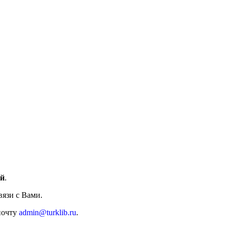
ий
.
вязи с Вами.
 почту
admin@turklib.ru
.