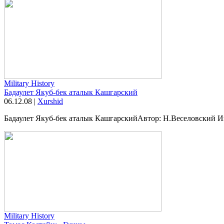
Military History
Бадаулет Якуб-бек аталык Кашгарский
06.12.08
|
Xurshid
Бадаулет Якуб-бек аталык КашгарскийАвтор: H.Веселовский Из
Military History