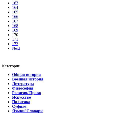
163
164
165
166
167
168
169
170
171
172
Next
Категории
Общая история
Военная история
Литература
Философия
Религия/ Право
Искусство
Политика
Суфизм
Языки/ Словари