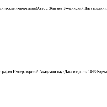
гические императивы)Автор: Збигнев Бжезинский Дата издания: 
рафия Императорской Академии наукДата издания: 1843Формат / 