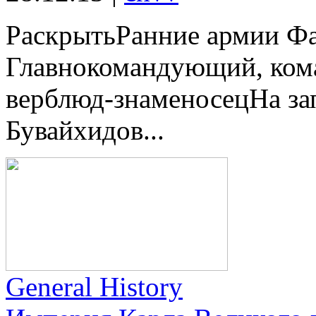
РаскрытьРанние армии Фа
Главнокомандующий, кома
верблюд-знаменосецНа зап
Бувайхидов...
General History