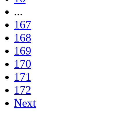
...
167
168
169
170
171
172
Next