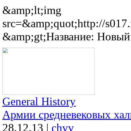
&amp;lt;img
src=&amp;quot;http://s017
&amp;gt;Название: Новый 
General History
Армии средневековых хал
28.12.13
|
chvv